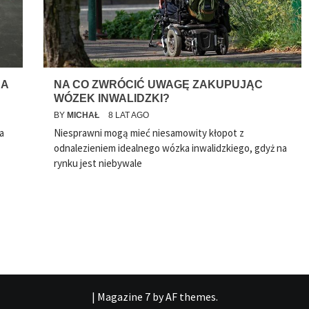
BA
NA CO ZWRÓCIĆ UWAGĘ ZAKUPUJĄC
WÓZEK INWALIDZKI?
BY
MICHAŁ
8 LAT AGO
na
Niesprawni mogą mieć niesamowity kłopot z
odnalezieniem idealnego wózka inwalidzkiego, gdyż na
rynku jest niebywale
|
Magazine 7
by AF themes.