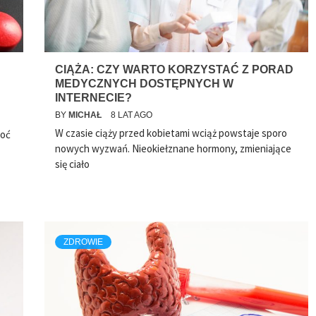
CIĄŻA: CZY WARTO KORZYSTAĆ Z PORAD
MEDYCZNYCH DOSTĘPNYCH W
INTERNECIE?
BY
MICHAŁ
8 LAT AGO
W czasie ciąży przed kobietami wciąż powstaje sporo
hoć
nowych wyzwań. Nieokiełznane hormony, zmieniające
się ciało
ZDROWIE