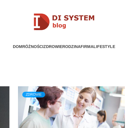
YSTEM
DOM
RÓŻNOŚCI
ZDROWIE
RODZINA
FIRMA
LIFESTYLE
ZDROWIE