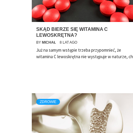
SKĄD BIERZE SIĘ WITAMINA C
LEWOSKRĘTNA?
BY
MICHAŁ
8 LAT AGO
Już na samym wstępie trzeba przypomnieć, że
witamina C lewoskrętna nie występuje w naturze, c
ZDROWIE