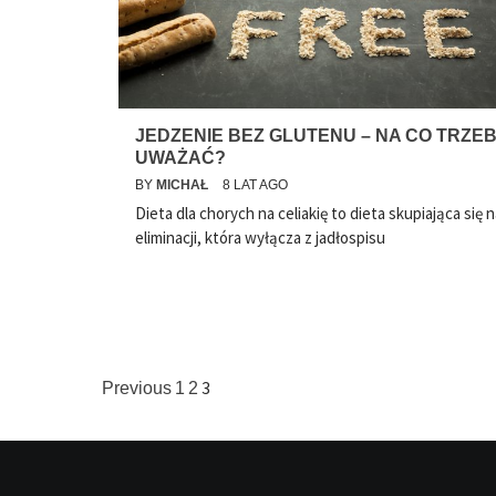
JEDZENIE BEZ GLUTENU – NA CO TRZE
UWAŻAĆ?
BY
MICHAŁ
8 LAT AGO
Dieta dla chorych na celiakię to dieta skupiająca się 
eliminacji, która wyłącza z jadłospisu
Stronicowanie
3
Previous
1
2
wpisów