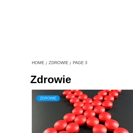
Skip
to
content
MÓJ S
HOME
ZDROWIE
PAGE 3
Zdrowie
ZDROWIE