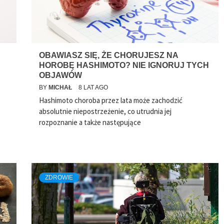
OBAWIASZ SIĘ, ŻE CHORUJESZ NA
HOROBĘ HASHIMOTO? NIE IGNORUJ TYCH
OBJAWÓW
BY
MICHAŁ
8 LAT AGO
Hashimoto choroba przez lata może zachodzić
absolutnie niepostrzeżenie, co utrudnia jej
rozpoznanie a także następujące
ZDROWIE