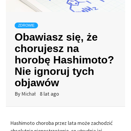
ZDROWIE
Obawiasz się, że
chorujesz na
horobę Hashimoto?
Nie ignoruj tych
objawów
By
Michał
8 lat ago
Hashimoto choroba przez lata może zachodzić
absolutnie niepostrzeżenie, co utrudnia jej