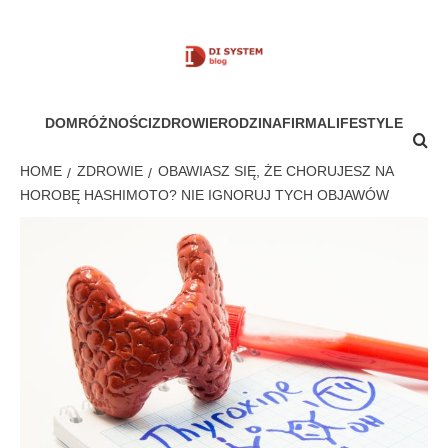
Skip
to
content
MÓJ SYSTEM
DOM
RÓŻNOŚCI
ZDROWIE
RODZINA
FIRMA
LIFESTYLE
HOME
ZDROWIE
OBAWIASZ SIĘ, ŻE CHORUJESZ NA
HOROBĘ HASHIMOTO? NIE IGNORUJ TYCH OBJAWÓW