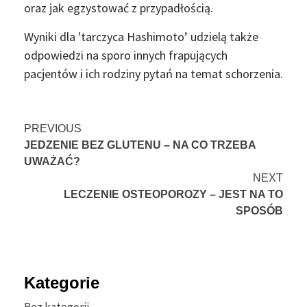
oraz jak egzystować z przypadłością.
Wyniki dla 'tarczyca Hashimoto’ udzielą także
odpowiedzi na sporo innych frapujących
pacjentów i ich rodziny pytań na temat schorzenia.
Continue
PREVIOUS
JEDZENIE BEZ GLUTENU – NA CO TRZEBA
Reading
UWAŻAĆ?
NEXT
LECZENIE OSTEOPOROZY – JEST NA TO
SPOSÓB
Kategorie
Bez kategorii