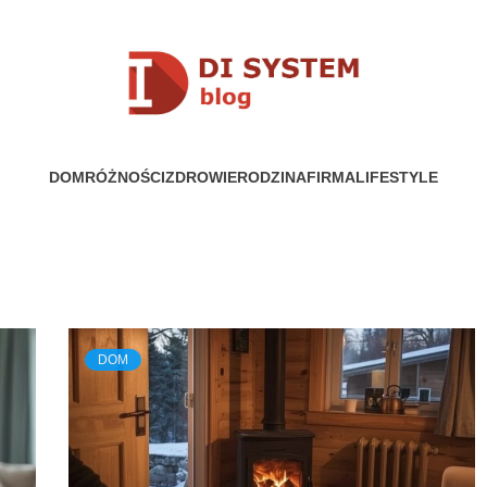
YSTEM
DOM
RÓŻNOŚCI
ZDROWIE
RODZINA
FIRMA
LIFESTYLE
DOM