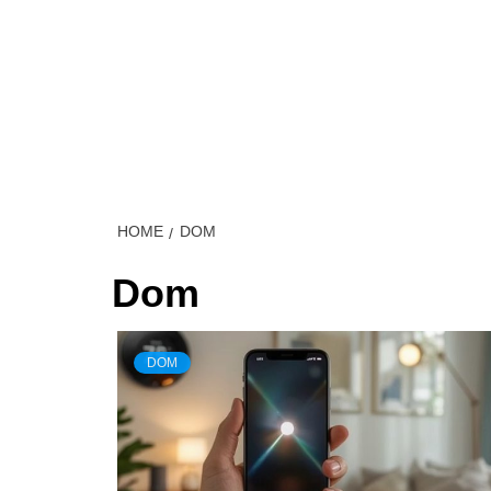
Skip
to
content
MÓJ S
HOME
DOM
Dom
DOM