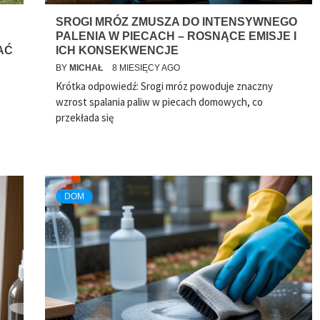
SROGI MRÓZ ZMUSZA DO INTENSYWNEGO
PALENIA W PIECACH – ROSNĄCE EMISJE I
AĆ
ICH KONSEKWENCJE
BY
MICHAŁ
8 MIESIĘCY AGO
Krótka odpowiedź: Srogi mróz powoduje znaczny
wzrost spalania paliw w piecach domowych, co
przekłada się
DOM