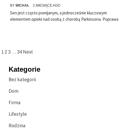
BY
MICHAŁ
2 MIESIĄCE AGO
Sen jest często pomijanym, a jednocześnie kluczowym
elementem opieki nad osobą z chorobą Parkinsona. Poprawa
Stronicowanie
1
…
2
3
34
Next
wpisów
Kategorie
Bez kategorii
Dom
Firma
Lifestyle
Rodzina