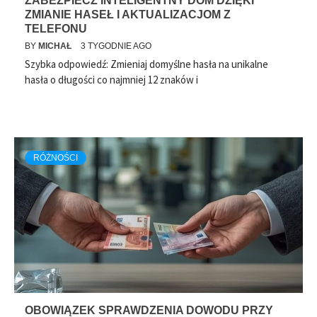
ZABEZPIECZ INTELIGENTNY DOM DZIĘKI
ZMIANIE HASEŁ I AKTUALIZACJOM Z
TELEFONU
BY
MICHAŁ
3 TYGODNIE AGO
Szybka odpowiedź: Zmieniaj domyślne hasła na unikalne
hasła o długości co najmniej 12 znaków i
RÓŻNOŚCI
OBOWIĄZEK SPRAWDZENIA DOWODU PRZY