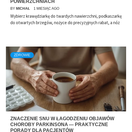
POWIERZCHNIACH
BY
MICHAŁ
1 MIESIĄC AGO
Wybierz krawędziarkę do twardych nawierzchni, podkaszarkę
do otwartych brzegów, nożyce do precyzyjnych rabat, a nóż
ZDROWIE
ZNACZENIE SNU W ŁAGODZENIU OBJAWÓW
CHOROBY PARKINSONA — PRAKTYCZNE
PORADY DLA PACJENTÓW