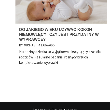
DO JAKIEGO WIEKU UŻYWAĆ KOKON
NIEMOWLĘCY I CZY JEST PRZYDATNY W
WYPRAWCE?
BY
MICHAŁ
4 LATA AGO
Narodziny dziecka to wyjątkowo ekscytujący czas dla
rodziców. Regularne badania, rosnący brzuch i
kompletowanie wyprawki
|
Magazine 7
by AF themes.