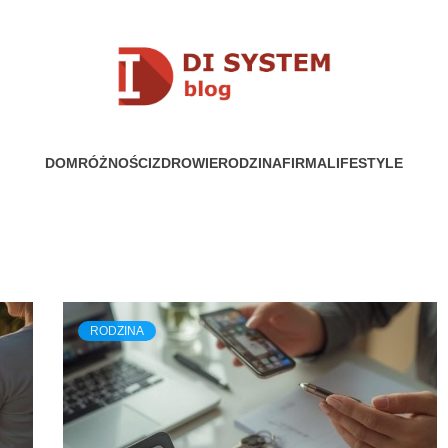
YSTEM
DOM
RÓŻNOŚCI
ZDROWIE
RODZINA
FIRMA
LIFESTYLE
RODZINA