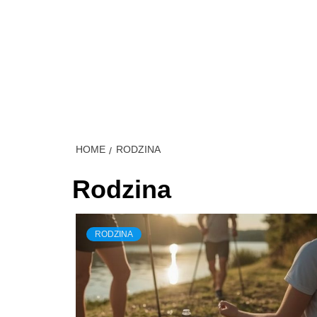
Skip
to
content
MÓJ S
HOME
RODZINA
Rodzina
RODZINA