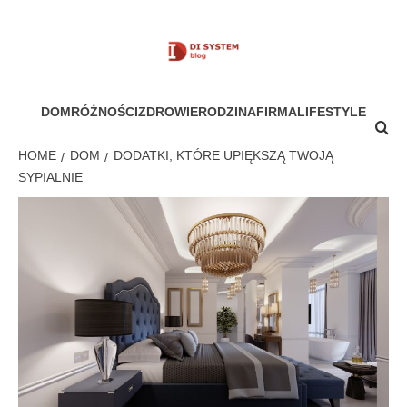
Skip
to
content
MÓJ SYSTEM
DOM
RÓŻNOŚCI
ZDROWIE
RODZINA
FIRMA
LIFESTYLE
HOME
DOM
DODATKI, KTÓRE UPIĘKSZĄ TWOJĄ
SYPIALNIE