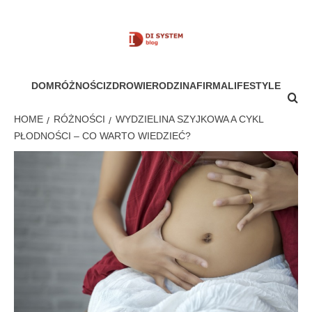
Skip
to
content
MÓJ SYSTEM
DOM
RÓŻNOŚCI
ZDROWIE
RODZINA
FIRMA
LIFESTYLE
HOME
RÓŻNOŚCI
WYDZIELINA SZYJKOWA A CYKL
PŁODNOŚCI – CO WARTO WIEDZIEĆ?