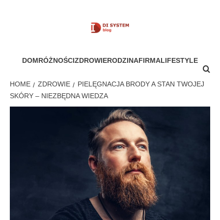
Skip
to
content
MÓJ SYSTEM
DOM
RÓŻNOŚCI
ZDROWIE
RODZINA
FIRMA
LIFESTYLE
HOME
ZDROWIE
PIELĘGNACJA BRODY A STAN TWOJEJ
SKÓRY – NIEZBĘDNA WIEDZA