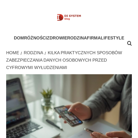
Skip
to
content
MÓJ SYSTEM
DOM
RÓŻNOŚCI
ZDROWIE
RODZINA
FIRMA
LIFESTYLE
HOME
RODZINA
KILKA PRAKTYCZNYCH SPOSOBÓW
ZABEZPIECZANIA DANYCH OSOBOWYCH PRZED
CYFROWYMI WYŁUDZENIAMI