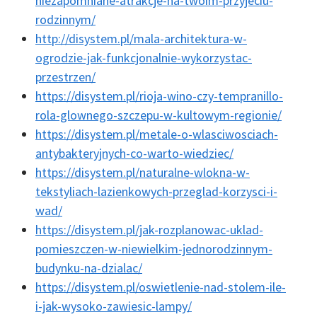
niezapomniane-atrakcje-na-twoim-przyjeciu-
rodzinnym/
http://disystem.pl/mala-architektura-w-
ogrodzie-jak-funkcjonalnie-wykorzystac-
przestrzen/
https://disystem.pl/rioja-wino-czy-tempranillo-
rola-glownego-szczepu-w-kultowym-regionie/
https://disystem.pl/metale-o-wlasciwosciach-
antybakteryjnych-co-warto-wiedziec/
https://disystem.pl/naturalne-wlokna-w-
tekstyliach-lazienkowych-przeglad-korzysci-i-
wad/
https://disystem.pl/jak-rozplanowac-uklad-
pomieszczen-w-niewielkim-jednorodzinnym-
budynku-na-dzialac/
https://disystem.pl/oswietlenie-nad-stolem-ile-
i-jak-wysoko-zawiesic-lampy/