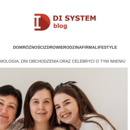
YSTEM
DOM
RÓŻNOŚCI
ZDROWIE
RODZINA
FIRMA
LIFESTYLE
TYMOLOGIA, DNI OBCHODZENIA ORAZ CELEBRYCI O TYM IMIENIU