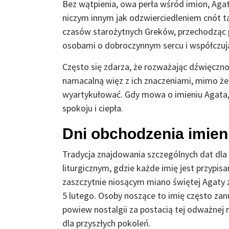
Bez wątpienia, owa perła wśród imion, Agat
niczym innym jak odzwierciedleniem cnót t
czasów starożytnych Greków, przechodząc pr
osobami o dobroczynnym sercu i współczuj
Często się zdarza, że rozważając dźwięczno
namacalną więz z ich znaczeniami, mimo że 
wyartykułować. Gdy mowa o imieniu Agata,
spokoju i ciepła.
Dni obchodzenia imien
Tradycja znajdowania szczególnych dat dla 
liturgicznym, gdzie każde imię jest przypi
zaszczytnie niosącym miano świętej Agaty z 
5 lutego. Osoby noszące to imię często zan
powiew nostalgii za postacią tej odważnej m
dla przyszłych pokoleń.