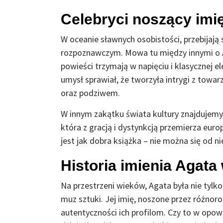
Celebryci noszący imi
W oceanie sławnych osobistości, przebijają 
rozpoznawczym. Mowa tu między innymi o Ag
powieści trzymają w napięciu i klasycznej e
umysł sprawiał, że tworzyła intrygi z tow
oraz podziwem.
W innym zakątku świata kultury znajdujemy 
która z gracją i dystynkcją przemierza euro
jest jak dobra książka – nie można się od n
Historia imienia Agata w
Na przestrzeni wieków, Agata była nie tylko i
muz sztuki. Jej imię, noszone przez różno
autentyczności ich profilom. Czy to w opow