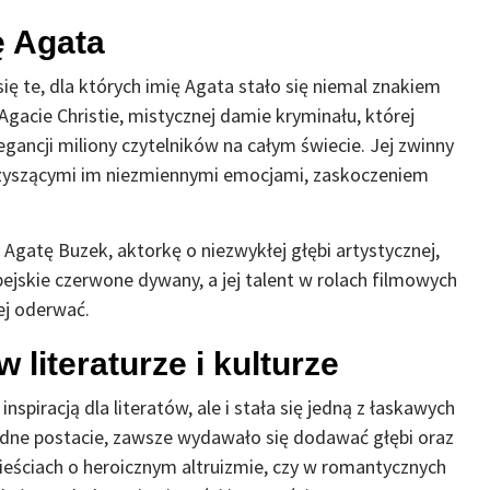
ę Agata
się te, dla których imię Agata stało się niemal znakiem
acie Christie, mistycznej damie kryminału, której
legancji miliony czytelników na całym świecie. Jej zwinny
arzyszącymi im niezmiennymi emocjami, zaskoczeniem
Agatę Buzek, aktorkę o niezwykłej głębi artystycznej,
pejskie czerwone dywany, a jej talent w rolach filmowych
iej oderwać.
 literaturze i kulturze
nspiracją dla literatów, ale i stała się jedną z łaskawych
rodne postacie, zawsze wydawało się dodawać głębi oraz
ieściach o heroicznym altruizmie, czy w romantycznych