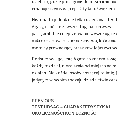
dziełach, gdzie protagonistki o tym imieni
emanuje czymś więcej niż tylko dźwiękiem 
Historia to jednak nie tylko dziedzina liter
Agaty, choć nie zawsze stoją na pierwszych 
pasji, ambitne i nieprzerwanie wyszukując
mikrokosmosami społeczeństwa, które nie z
moralny prowadzący przez zawiłości życiow
Podsumowując, imię Agata to znacznie więcej
każdy rozdział, niezależnie od miejsca na m
działań. Dla każdej osoby noszącej to imię,
jedynym w swoim rodzaju dziedzictwie oraz
Continue
PREVIOUS
TEST HBSAG – CHARAKTERYSTYKA I
Reading
OKOLICZNOŚCI KONIECZNOŚCI