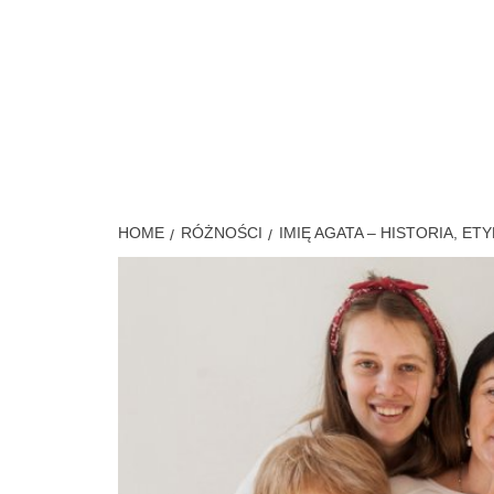
Skip
to
content
MÓJ S
HOME
RÓŻNOŚCI
IMIĘ AGATA – HISTORIA, E