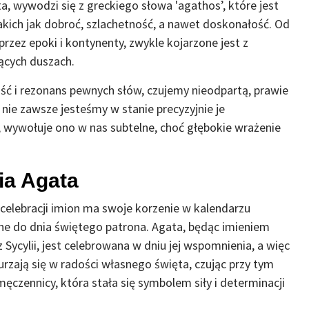
a, wywodzi się z greckiego słowa 'agathos’, które jest
akich jak dobroć, szlachetność, a nawet doskonałość. Od
zez epoki i kontynenty, zwykle kojarzone jest z
ących duszach.
ść i rezonans pewnych słów, czujemy nieodpartą, prawie
nie zawsze jesteśmy w stanie precyzyjnie je
 wywołuje ono w nas subtelne, choć głębokie wrażenie
ia Agata
celebracji imion ma swoje korzenie w kalendarzu
sane do dnia świętego patrona. Agata, będąc imieniem
Sycylii, jest celebrowana w dniu jej wspomnienia, a więc
urzają się w radości własnego święta, czując przy tym
ęczennicy, która stała się symbolem siły i determinacji