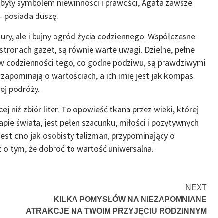
u były symbolem niewinności i prawości, Agata zawsze
– posiada duszę.
atury, ale i bujny ogród życia codziennego. Współczesne
stronach gazet, są równie warte uwagi. Dzielne, pełne
e w codzienności tego, co godne podziwu, są prawdziwymi
apominają o wartościach, a ich imię jest jak kompas
ej podróży.
 niż zbiór liter. To opowieść tkana przez wieki, której
apie świata, jest pełen szacunku, miłości i pozytywnych
 jest ono jak osobisty talizman, przypominający o
 o tym, że dobroć to wartość uniwersalna.
NEXT
KILKA POMYSŁÓW NA NIEZAPOMNIANE
ATRAKCJE NA TWOIM PRZYJĘCIU RODZINNYM