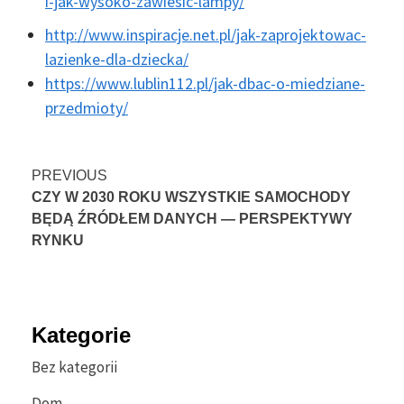
i-jak-wysoko-zawiesic-lampy/
http://www.inspiracje.net.pl/jak-zaprojektowac-
lazienke-dla-dziecka/
https://www.lublin112.pl/jak-dbac-o-miedziane-
przedmioty/
Continue
PREVIOUS
CZY W 2030 ROKU WSZYSTKIE SAMOCHODY
Reading
BĘDĄ ŹRÓDŁEM DANYCH — PERSPEKTYWY
RYNKU
Kategorie
Bez kategorii
Dom