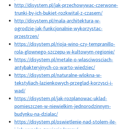
http://disystem.pl/jak-przechowywac-czerwone-
trunki-by-ich-bukiet-rozkwital-z-czasem/
http://disystem.pl/mala-architektura-w-
ogrodzie-jak-funkcjonalnie-wykorzystac-
przestrzen/
https://disystem.pl/rioja-wino-czy-tempranillo-
rola-glownego-szczepu-w-kultowym-regionie/
https://disystem.pl/metale-o-wlasciwosciach-
antybakteryjnych-co-warto-wiedziec/
https://disystem.pl/naturalne-wlokna-w-
tekstyliach-lazienkowych-przeglad-korzysci-i-
wad/
https://disystem.pl/jak-rozplanowac-uklad-
pomieszczen-w-niewielkim-jednorodzinnym-
budynku-na-dzialac/
https://disystem.pl/oswietlenie-nad-stolem-ile-