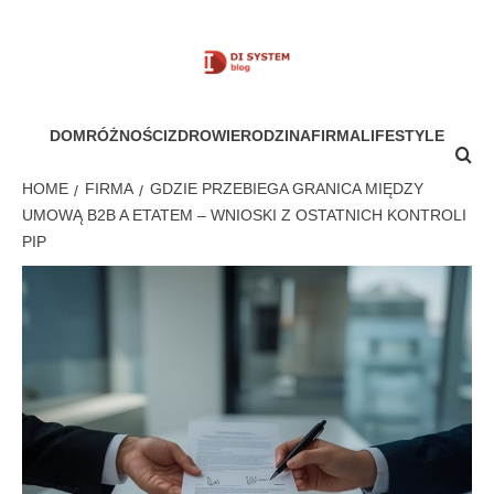
Skip
to
content
MÓJ SYSTEM
DOM
RÓŻNOŚCI
ZDROWIE
RODZINA
FIRMA
LIFESTYLE
HOME
FIRMA
GDZIE PRZEBIEGA GRANICA MIĘDZY
UMOWĄ B2B A ETATEM – WNIOSKI Z OSTATNICH KONTROLI
PIP