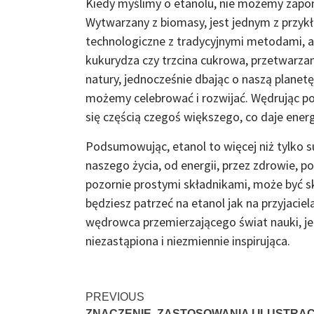
Kiedy myślimy o etanolu, nie możemy zapomn
Wytwarzany z biomasy, jest jednym z przy
technologiczne z tradycyjnymi metodami, a
kukurydza czy trzcina cukrowa, przetwarza
natury, jednocześnie dbając o naszą planetę
możemy celebrować i rozwijać. Wędrując po
się częścią czegoś większego, co daje energ
Podsumowując, etanol to więcej niż tylko 
naszego życia, od energii, przez zdrowie, po
pozornie prostymi składnikami, może być s
będziesz patrzeć na etanol jak na przyjaci
wędrowca przemierzającego świat nauki, je
niezastąpiona i niezmiennie inspirująca.
Continue
PREVIOUS
ZNACZENIE, ZASTOSOWANIA I ILUSTRA