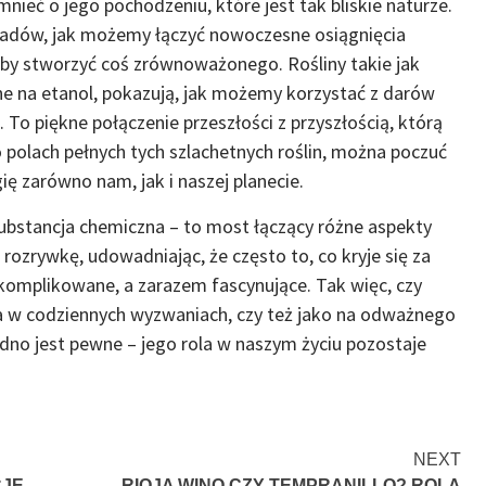
ieć o jego pochodzeniu, które jest tak bliskie naturze.
kładów, jak możemy łączyć nowoczesne osiągnięcia
by stworzyć coś zrównoważonego. Rośliny takie jak
ne na etanol, pokazują, jak możemy korzystać z darów
. To piękne połączenie przeszłości z przyszłością, którą
 polach pełnych tych szlachetnych roślin, można poczuć
ię zarówno nam, jak i naszej planecie.
substancja chemiczna – to most łączący różne aspekty
 rozrywkę, udowadniając, że często to, co kryje się za
komplikowane, a zarazem fascynujące. Tak więc, czy
ela w codziennych wyzwaniach, czy też jako na odważnego
dno jest pewne – jego rola w naszym życiu pozostaje
NEXT
CJE
RIOJA WINO CZY TEMPRANILLO? ROLA