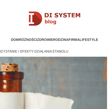
YSTEM
DOM
RÓŻNOŚCI
ZDROWIE
RODZINA
FIRMA
LIFESTYLE
YSTANIE I EFEKTY DZIAŁANIA ETANOLU