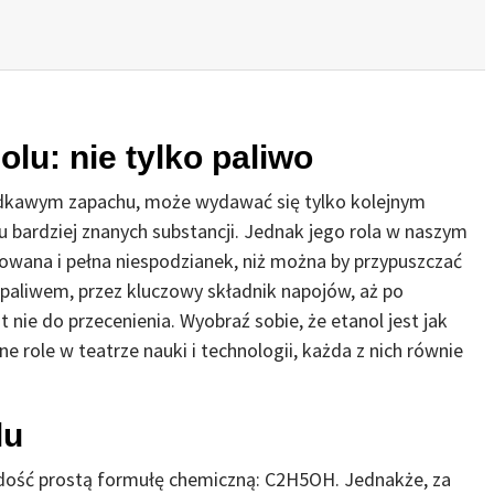
lu: nie tylko paliwo
łodkawym zapachu, może wydawać się tylko kolejnym
u bardziej znanych substancji. Jednak jego rola w naszym
cowana i pełna niespodzianek, niż można by przypuszczać
 paliwem, przez kluczowy składnik napojów, aż po
nie do przecenienia. Wyobraź sobie, że etanol jest jak
e role w teatrze nauki i technologii, każda z nich równie
lu
a dość prostą formułę chemiczną: C2H5OH. Jednakże, za