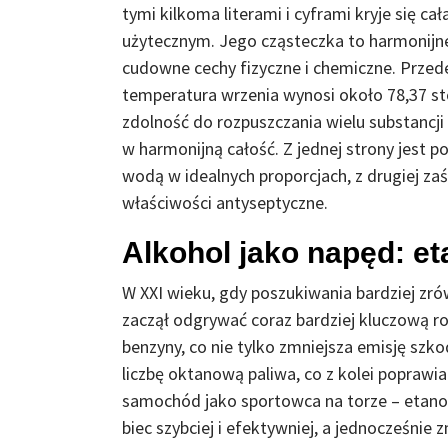
tymi kilkoma literami i cyframi kryje się c
użytecznym. Jego cząsteczka to harmonijne 
cudowne cechy fizyczne i chemiczne. Przede
temperatura wrzenia wynosi około 78,37 sto
zdolność do rozpuszczania wielu substancji 
w harmonijną całość. Z jednej strony jest 
wodą w idealnych proporcjach, z drugiej zaś
właściwości antyseptyczne.
Alkohol jako napęd: et
W XXI wieku, gdy poszukiwania bardziej zró
zaczął odgrywać coraz bardziej kluczową ro
benzyny, co nie tylko zmniejsza emisję szko
liczbę oktanową paliwa, co z kolei poprawi
samochód jako sportowca na torze – etanol
biec szybciej i efektywniej, a jednocześnie