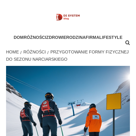
Skip
to
content
MÓJ SYSTEM
DOM
RÓŻNOŚCI
ZDROWIE
RODZINA
FIRMA
LIFESTYLE
HOME
RÓŻNOŚCI
PRZYGOTOWANIE FORMY FIZYCZNEJ
DO SEZONU NARCIARSKIEGO