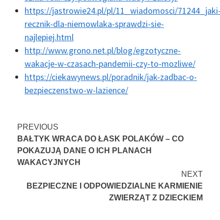
https://jastrowie24.pl/pl/11_wiadomosci/71244_jaki
recznik-dla-niemowlaka-sprawdzi-sie-
najlepiej.html
http://www.grono.net.pl/blog/egzotyczne-
wakacje-w-czasach-pandemii-czy-to-mozliwe/
https://ciekawynews.pl/poradnik/jak-zadbac-o-
bezpieczenstwo-w-lazience/
Continue
PREVIOUS
BAŁTYK WRACA DO ŁASK POLAKÓW – CO
Reading
POKAZUJĄ DANE O ICH PLANACH
WAKACYJNYCH
NEXT
BEZPIECZNE I ODPOWIEDZIALNE KARMIENIE
ZWIERZĄT Z DZIECKIEM