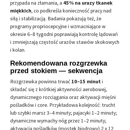
przypada na złamania, a
45% na urazy tkanek
miękkich
, co podkreśla konieczność pracy nad
siłą i stabilizacją. Badania pokazują też, że
programy propriocepcyjne i wzmacniające w
okresie 6–8 tygodni poprawiają kontrolę lądowań
i zmniejszają częstość urazów stawów skokowych
i kolan.
Rekomendowana rozgrzewka
przed stokiem — sekwencja
Rozgrzewka powinna trwać
10–15 minut
i
składać się z krótkiej aktywności aerobowej,
dynamicznego rozciągania oraz aktywacji mięśni
pośladków i core. Przykładowa kolejność: trucht
lub szybki marsz 3–4 minuty; pajacyki 1–2 minuty;
dynamiczne wymachy nóg przez 1–2 minuty;
aktywacja pośladków (mostek biodrowy) 2 x 12