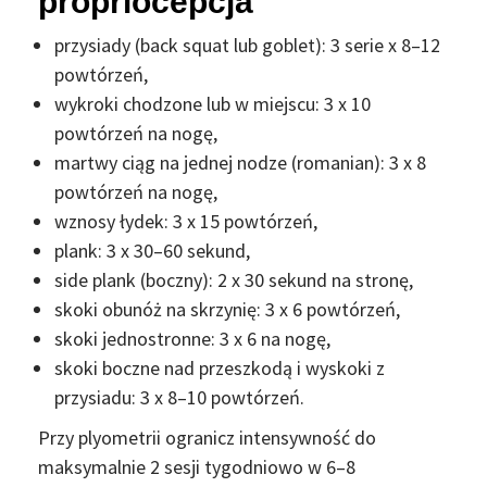
propriocepcja
przysiady (back squat lub goblet): 3 serie x 8–12
powtórzeń,
wykroki chodzone lub w miejscu: 3 x 10
powtórzeń na nogę,
martwy ciąg na jednej nodze (romanian): 3 x 8
powtórzeń na nogę,
wznosy łydek: 3 x 15 powtórzeń,
plank: 3 x 30–60 sekund,
side plank (boczny): 2 x 30 sekund na stronę,
skoki obunóż na skrzynię: 3 x 6 powtórzeń,
skoki jednostronne: 3 x 6 na nogę,
skoki boczne nad przeszkodą i wyskoki z
przysiadu: 3 x 8–10 powtórzeń.
Przy plyometrii ogranicz intensywność do
maksymalnie 2 sesji tygodniowo w 6–8