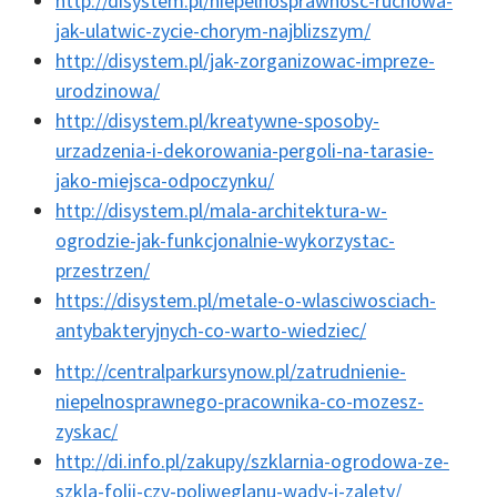
http://disystem.pl/niepelnosprawnosc-ruchowa-
jak-ulatwic-zycie-chorym-najblizszym/
http://disystem.pl/jak-zorganizowac-impreze-
urodzinowa/
http://disystem.pl/kreatywne-sposoby-
urzadzenia-i-dekorowania-pergoli-na-tarasie-
jako-miejsca-odpoczynku/
http://disystem.pl/mala-architektura-w-
ogrodzie-jak-funkcjonalnie-wykorzystac-
przestrzen/
https://disystem.pl/metale-o-wlasciwosciach-
antybakteryjnych-co-warto-wiedziec/
http://centralparkursynow.pl/zatrudnienie-
niepelnosprawnego-pracownika-co-mozesz-
zyskac/
http://di.info.pl/zakupy/szklarnia-ogrodowa-ze-
szkla-folii-czy-poliweglanu-wady-i-zalety/