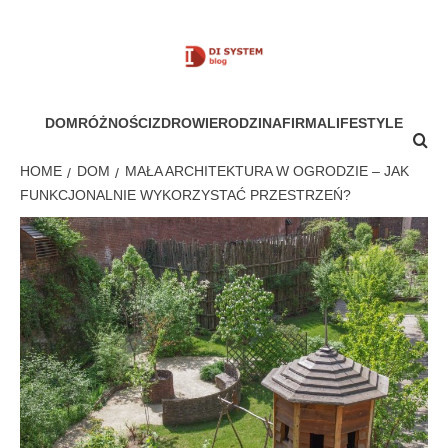
Skip
to
content
MÓJ SYSTEM
DOM
RÓŻNOŚCI
ZDROWIE
RODZINA
FIRMA
LIFESTYLE
HOME
DOM
MAŁA ARCHITEKTURA W OGRODZIE – JAK
FUNKCJONALNIE WYKORZYSTAĆ PRZESTRZEŃ?