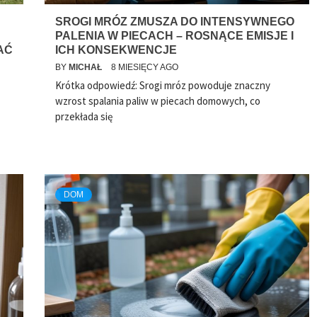
SROGI MRÓZ ZMUSZA DO INTENSYWNEGO
PALENIA W PIECACH – ROSNĄCE EMISJE I
AĆ
ICH KONSEKWENCJE
BY
MICHAŁ
8 MIESIĘCY AGO
Krótka odpowiedź: Srogi mróz powoduje znaczny
wzrost spalania paliw w piecach domowych, co
przekłada się
DOM