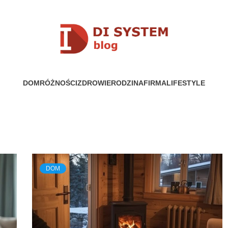
YSTEM
DOM
RÓŻNOŚCI
ZDROWIE
RODZINA
FIRMA
LIFESTYLE
DOM