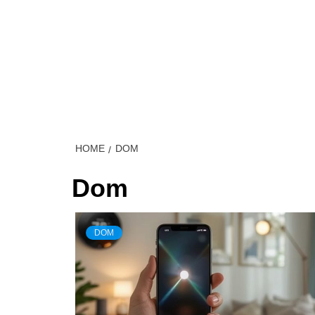
Skip
to
content
MÓJ S
HOME
DOM
Dom
DOM