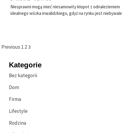
Niesprawni mogą mieć niesamowity kłopot z odnalezieniem
idealnego wózka inwalidzkiego, gdyż na rynku jest niebywale
Stronicowanie
3
Previous
1
2
wpisów
Kategorie
Bez kategorii
Dom
Firma
Lifestyle
Rodzina