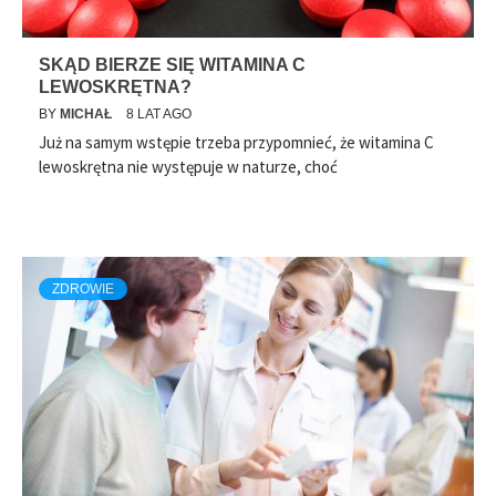
SKĄD BIERZE SIĘ WITAMINA C
LEWOSKRĘTNA?
BY
MICHAŁ
8 LAT AGO
Już na samym wstępie trzeba przypomnieć, że witamina C
lewoskrętna nie występuje w naturze, choć
ZDROWIE