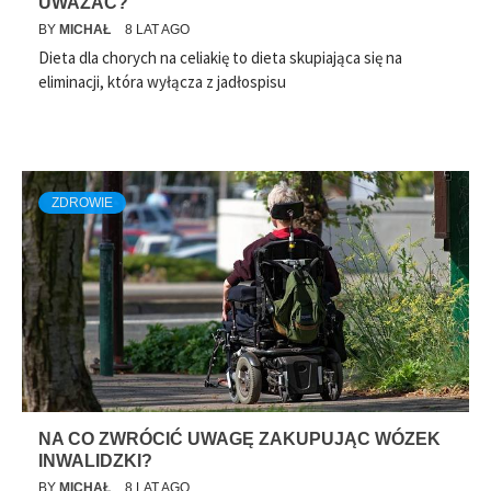
UWAŻAĆ?
BY
MICHAŁ
8 LAT AGO
Dieta dla chorych na celiakię to dieta skupiająca się na
eliminacji, która wyłącza z jadłospisu
ZDROWIE
NA CO ZWRÓCIĆ UWAGĘ ZAKUPUJĄC WÓZEK
INWALIDZKI?
BY
MICHAŁ
8 LAT AGO