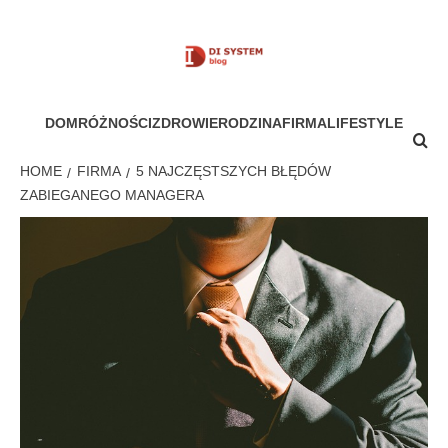
Skip
to
content
MÓJ SYSTEM
DOM
RÓŻNOŚCI
ZDROWIE
RODZINA
FIRMA
LIFESTYLE
HOME
FIRMA
5 NAJCZĘSTSZYCH BŁĘDÓW
ZABIEGANEGO MANAGERA