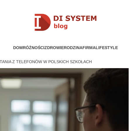
YSTEM
DOM
RÓŻNOŚCI
ZDROWIE
RODZINA
FIRMA
LIFESTYLE
TANIA Z TELEFONÓW W POLSKICH SZKOŁACH