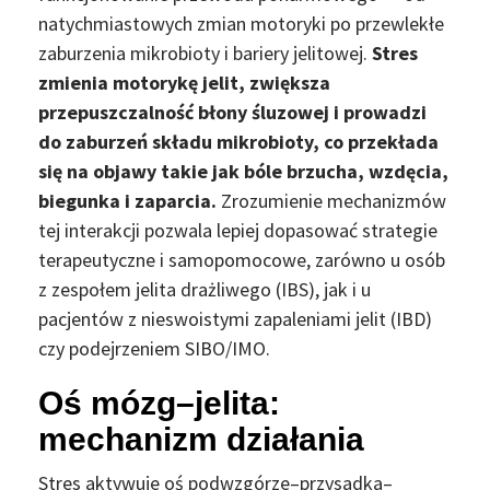
natychmiastowych zmian motoryki po przewlekłe
zaburzenia mikrobioty i bariery jelitowej.
Stres
zmienia motorykę jelit, zwiększa
przepuszczalność błony śluzowej i prowadzi
do zaburzeń składu mikrobioty, co przekłada
się na objawy takie jak bóle brzucha, wzdęcia,
biegunka i zaparcia.
Zrozumienie mechanizmów
tej interakcji pozwala lepiej dopasować strategie
terapeutyczne i samopomocowe, zarówno u osób
z zespołem jelita drażliwego (IBS), jak i u
pacjentów z nieswoistymi zapaleniami jelit (IBD)
czy podejrzeniem SIBO/IMO.
Oś mózg–jelita:
mechanizm działania
Stres aktywuje oś podwzgórze–przysadka–