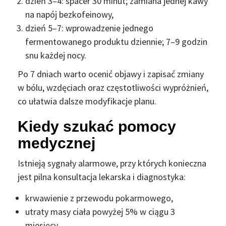
dzień 3–4: spacer 30 minut; zamiana jednej kawy
na napój bezkofeinowy,
dzień 5–7: wprowadzenie jednego
fermentowanego produktu dziennie; 7–9 godzin
snu każdej nocy.
Po 7 dniach warto ocenić objawy i zapisać zmiany
w bólu, wzdęciach oraz częstotliwości wypróżnień,
co ułatwia dalsze modyfikacje planu.
Kiedy szukać pomocy
medycznej
Istnieją sygnały alarmowe, przy których konieczna
jest pilna konsultacja lekarska i diagnostyka:
krwawienie z przewodu pokarmowego,
utraty masy ciała powyżej 5% w ciągu 3
miesięcy,