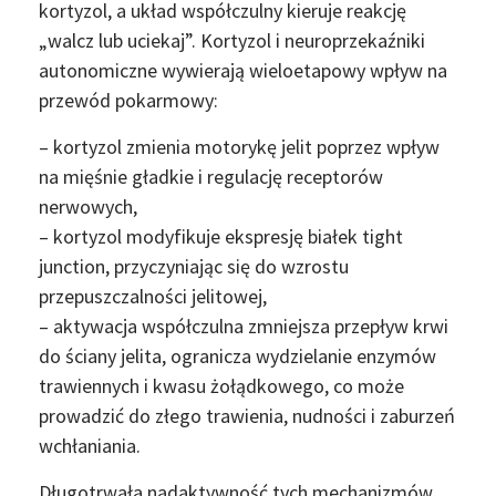
kortyzol, a układ współczulny kieruje reakcję
„walcz lub uciekaj”. Kortyzol i neuroprzekaźniki
autonomiczne wywierają wieloetapowy wpływ na
przewód pokarmowy:
– kortyzol zmienia motorykę jelit poprzez wpływ
na mięśnie gładkie i regulację receptorów
nerwowych,
– kortyzol modyfikuje ekspresję białek tight
junction, przyczyniając się do wzrostu
przepuszczalności jelitowej,
– aktywacja współczulna zmniejsza przepływ krwi
do ściany jelita, ogranicza wydzielanie enzymów
trawiennych i kwasu żołądkowego, co może
prowadzić do złego trawienia, nudności i zaburzeń
wchłaniania.
Długotrwała nadaktywność tych mechanizmów