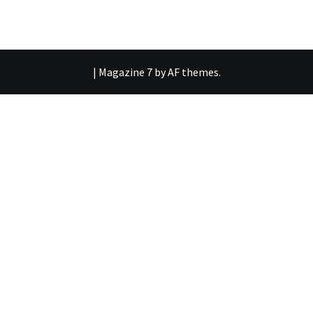
|
Magazine 7
by AF themes.