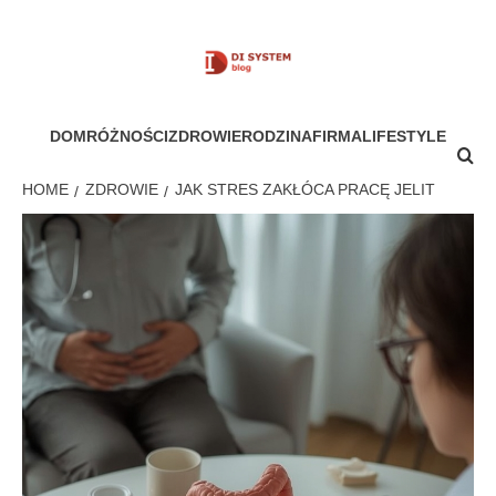
Skip
to
content
MÓJ SYSTEM
DOM
RÓŻNOŚCI
ZDROWIE
RODZINA
FIRMA
LIFESTYLE
HOME
ZDROWIE
JAK STRES ZAKŁÓCA PRACĘ JELIT