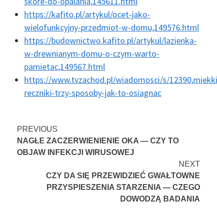
skore-do-opalania,145611.html
https://kafito.pl/artykul/ocet-jako-
wielofunkcyjny-przedmiot-w-domu,149576.html
https://budownictwo.kafito.pl/artykul/lazienka-
w-drewnianym-domu-o-czym-warto-
pamietac,149567.html
https://www.tvzachod.pl/wiadomosci/s/12390,miekki
reczniki-trzy-sposoby-jak-to-osiagnac
Continue
PREVIOUS
NAGŁE ZACZERWIENIENIE OKA — CZY TO
Reading
OBJAW INFEKCJI WIRUSOWEJ
NEXT
CZY DA SIĘ PRZEWIDZIEĆ GWAŁTOWNE
PRZYSPIESZENIA STARZENIA — CZEGO
DOWODZĄ BADANIA