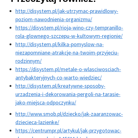
http://disystem.pl/jak-utrzymac-prawidlowy-
poziom-nawodnienia-organizmu/
https://disystem.pl/rioja-wino-czy-tempranillo-
rola-glownego-szczepu-w-kultowym-regionie/
http://disystem.pl/kilka-pomyslow-na-
niezapomniane-atrakcje-na-twoim-przyjeciu-
rodzinnym/
https://disystem.pl/metale-o-wlasciwosciach-
antybakteryjnych-co-warto-wiedziec/
http://disystem.pl/kreatywne-sposoby-
urzadzenia-i-dekorowania-pergoli-na-tarasie-
jako-miejsca-odpoczynku/
http://www.smob.pl/dziecko/jak-zaaranzowac-
dziecieca-lazienke/
https://centrumpr.pl/artykul/jak-przygotowac-