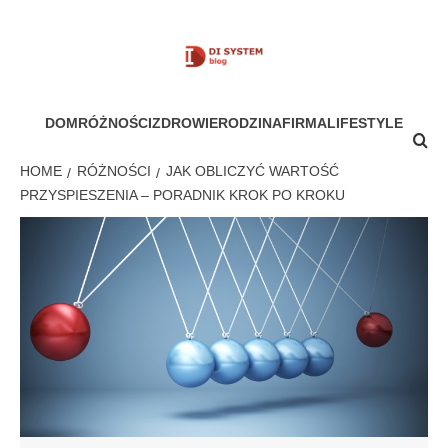
Skip
to
content
MÓJ SYSTEM
DOM
RÓŻNOŚCI
ZDROWIE
RODZINA
FIRMA
LIFESTYLE
HOME
RÓŻNOŚCI
JAK OBLICZYĆ WARTOŚĆ
PRZYSPIESZENIA – PORADNIK KROK PO KROKU