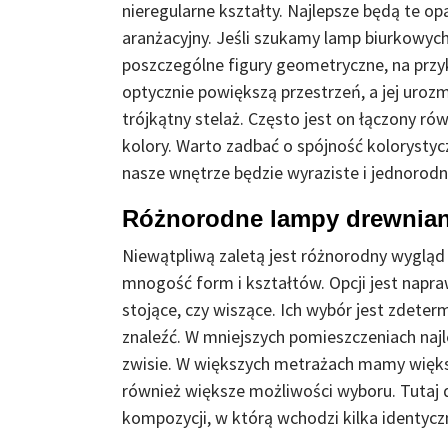
nieregularne kształty. Najlepsze będą te o
aranżacyjny. Jeśli szukamy lamp biurkowyc
poszczególne figury geometryczne, na przy
optycznie powiększą przestrzeń, a jej uroz
trójkątny stelaż. Często jest on łączony r
kolory. Warto zadbać o spójność kolorysty
nasze wnętrze będzie wyraziste i jednorodne
Różnorodne lampy drewnia
Niewątpliwą zaletą jest różnorodny wygląd 
mnogość form i kształtów. Opcji jest nap
stojące, czy wiszące. Ich wybór jest zdet
znaleźć. W mniejszych pomieszczeniach najl
zwisie. W większych metrażach mamy więk
również większe możliwości wyboru. Tutaj
kompozycji, w którą wchodzi kilka identycz