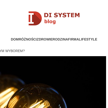
YSTEM
DOM
RÓŻNOŚCI
ZDROWIE
RODZINA
FIRMA
LIFESTYLE
RYM WYBOREM?