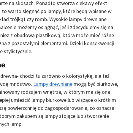
parte na skosach. Ponadto stworzą ciekawy efekt
h to warto sięgnąć po lampy, które będą wpisane w
kład trójkąt czy romb. Wysokie lampy drewniane
maicenie możemy osiągnąć, jeśli zdecydujemy się na
ównież z obudową plastikową, która może mieć różne
czną z pozostałymi elementami. Dzięki konsekwencji
 stylistycznie.
ne
drewna- chodzi tu zarówno o kolorystykę, ale też
rawdę mnóstwo.
Lampy drewniane
mogą być biurkowe,
erminowany rodzajem wnętrza, w którym ma się ona
epiej umieścić lampy biurkowe lub wiszące o krótkim
szą powierzchnię do zagospodarowania, co oznacza
 dobrym zakupem są lampy stojące lub stworzenie
nych lamp.