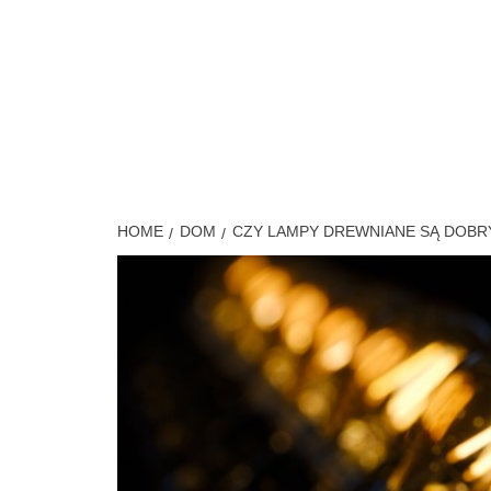
Skip
to
content
MÓJ S
HOME
DOM
CZY LAMPY DREWNIANE SĄ DOB